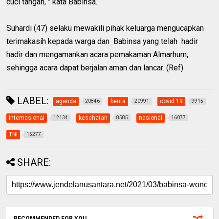
cuci tangan, " kata Babinsa.
Suhardi (47) selaku mewakili pihak keluarga mengucapkan
terimakasih kepada warga dan Babinsa yang telah hadir
hadir dan mengamankan acara pemakaman Almarhum,
sehingga acara dapat berjalan aman dan lancar. (Ref)
LABEL:
agenda
berita
covid 19
20846
20991
9915
internasional
kesehatan
nasional
12134
8585
16077
TNI
15277
SHARE:
RECOMMENDED FOR YOU