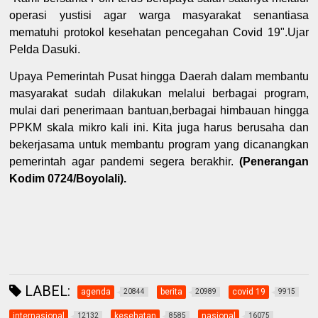
operasi yustisi agar warga masyarakat senantiasa
mematuhi protokol kesehatan pencegahan Covid 19".Ujar
Pelda Dasuki.
Upaya Pemerintah Pusat hingga Daerah dalam membantu
masyarakat sudah dilakukan melalui berbagai program,
mulai dari penerimaan bantuan,berbagai himbauan hingga
PPKM skala mikro kali ini. Kita juga harus berusaha dan
bekerjasama untuk membantu program yang dicanangkan
pemerintah agar pandemi segera berakhir.
(Penerangan
Kodim 0724/Boyolali).
LABEL:
agenda
berita
covid 19
20844
20989
9915
internasional
kesehatan
nasional
12132
8585
16075