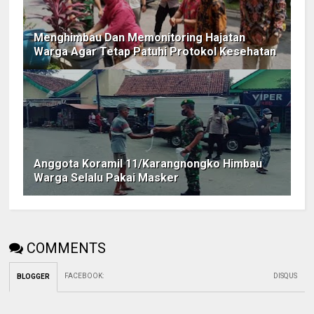
Menghimbau Dan Memonitoring Hajatan
Warga Agar Tetap Patuhi Protokol Kesehatan
Anggota Koramil 11/Karangnongko Himbau
Warga Selalu Pakai Masker
COMMENTS
FACEBOOK
:
DISQUS
BLOGGER