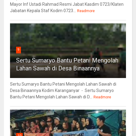
Mayor Inf Ustadi Rahmad Resmi Jabat Kasdim 0723/Klaten
Jabatan Kepala Staf Kodim 0723...
Readmore
9
Sertu Sumaryo Bantu Petani Mengolah
Lahan Sawah di Desa Binaannya
Sertu Sumaryo Bantu Petani Mengolah Lahan Sawah di
Desa Binaannya Kodim Karanganyar - Sertu Sumaryo
Bantu Petani Mengolah Lahan Sawah di D...
Readmore
10