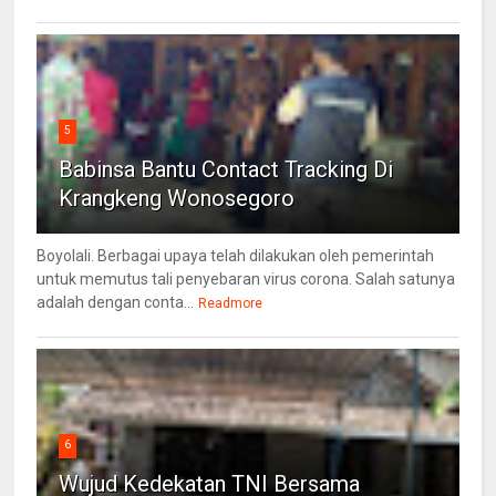
5
Babinsa Bantu Contact Tracking Di
Krangkeng Wonosegoro
Boyolali. Berbagai upaya telah dilakukan oleh pemerintah
untuk memutus tali penyebaran virus corona. Salah satunya
adalah dengan conta...
Readmore
6
Wujud Kedekatan TNI Bersama