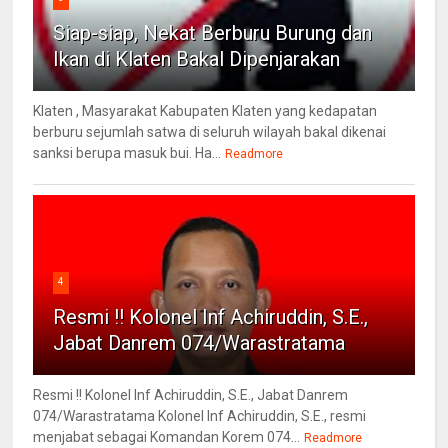
Siap-siap, Nekat Berburu Burung dan
Ikan di Klaten Bakal Dipenjarakan
Klaten , Masyarakat Kabupaten Klaten yang kedapatan
berburu sejumlah satwa di seluruh wilayah bakal dikenai
sanksi berupa masuk bui. Ha...
Readmore
4
Resmi !! Kolonel Inf Achiruddin, S.E.,
Jabat Danrem 074/Warastratama
Resmi !! Kolonel Inf Achiruddin, S.E., Jabat Danrem
074/Warastratama Kolonel Inf Achiruddin, S.E., resmi
menjabat sebagai Komandan Korem 074...
Readmore