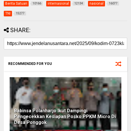
Berita Satuan
internasional
nasional
10166
12134
16077
TNI
15277
SHARE:
RECOMMENDED FOR YOU
Babinsa Polanharjo Ikut Dampingi
Pengecekkan Kesiapan Posko PPKM Micro Di
Desa Ponggok