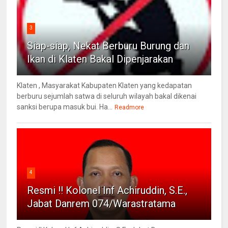
3
Siap-siap, Nekat Berburu Burung dan
Ikan di Klaten Bakal Dipenjarakan
Klaten , Masyarakat Kabupaten Klaten yang kedapatan
berburu sejumlah satwa di seluruh wilayah bakal dikenai
sanksi berupa masuk bui. Ha...
Readmore
4
Resmi !! Kolonel Inf Achiruddin, S.E.,
Jabat Danrem 074/Warastratama