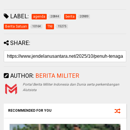
LABEL:
agenda
berita
20844
20989
Berita Satuan
TNI
10164
15275
SHARE:
AUTHOR:
BERITA MILITER
Portal Berita Militer Indonesia dan Dunia serta perkembangan
Alutsista
RECOMMENDED FOR YOU