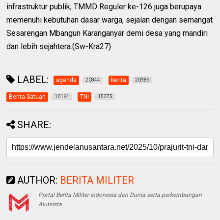
infrastruktur publik, TMMD Reguler ke-126 juga berupaya
memenuhi kebutuhan dasar warga, sejalan dengan semangat
Sesarengan Mbangun Karanganyar demi desa yang mandiri
dan lebih sejahtera.(Sw-Kra27)
LABEL:
agenda
berita
20844
20989
Berita Satuan
TNI
10164
15275
SHARE:
AUTHOR:
BERITA MILITER
Portal Berita Militer Indonesia dan Dunia serta perkembangan
Alutsista