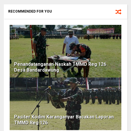
RECOMMENDED FOR YOU
Penandatanganan Naskah TMMD Reg 126
Desa Bandardawung
Pasiter Kodim Karanganyar Bacakan Laporan
TMMD Reg 126