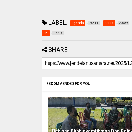
LABEL:
agenda
berita
20844
20989
TNI
15275
SHARE:
RECOMMENDED FOR YOU
Babinsa Bhabinkamtibmas Dan Rela