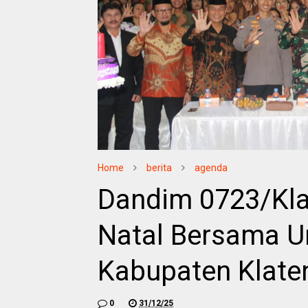
Home
berita
agenda
Dandim 0723/Kla
Natal Bersama Um
Kabupaten Klate
0
31/12/25