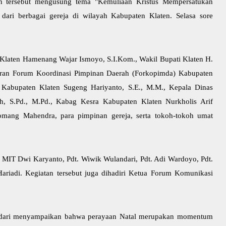
n tersebut mengusung tema "Kemuliaan Kristus Mempersatukan
dari berbagai gereja di wilayah Kabupaten Klaten. Selasa sore
ti Klaten Hamenang Wajar Ismoyo, S.I.Kom., Wakil Bupati Klaten H.
ajaran Forum Koordinasi Pimpinan Daerah (Forkopimda) Kabupaten
 Kabupaten Klaten Sugeng Hariyanto, S.E., M.M., Kepala Dinas
ih, S.Pd., M.Pd., Kabag Kesra Kabupaten Klaten Nurkholis Arif
omang Mahendra, para pimpinan gereja, serta tokoh-tokoh umat
r. MIT Dwi Karyanto, Pdt. Wiwik Wulandari, Pdt. Adi Wardoyo, Pdt.
ariadi. Kegiatan tersebut juga dihadiri Ketua Forum Komunikasi
dari menyampaikan bahwa perayaan Natal merupakan momentum