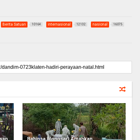
Berita Satuan
internasional
nasional
10164
12132
16075
wan
Babinsa Wonosari Amankan