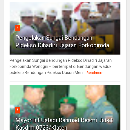
7
Pengelakan Sungai Bendungan
Pidekso Dihadiri Jajaran Forkopimda
Pengelakan Sungai Bendungan Pidekso Dihadiri Jajaran
Forkopimda Wonogiri – bertempat di Bendungan waduk
pidekso Bendungan Pidekso Dusun Meri...
Readmore
8
Mayor Inf Ustadi Rahmad Resmi Jabat
Kasdim 0723/Klaten