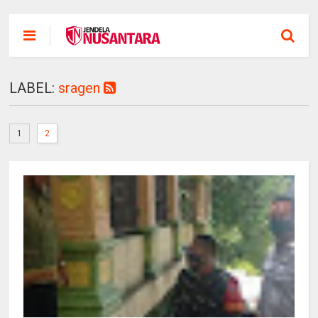
LABEL:
sragen
1
2