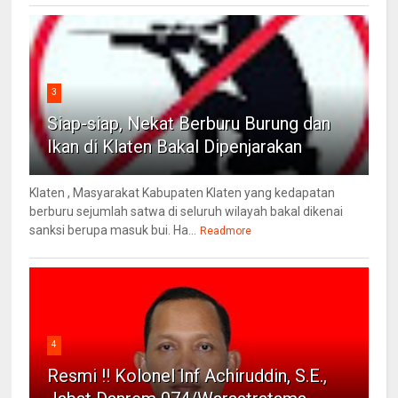
3
Siap-siap, Nekat Berburu Burung dan
Ikan di Klaten Bakal Dipenjarakan
Klaten , Masyarakat Kabupaten Klaten yang kedapatan
berburu sejumlah satwa di seluruh wilayah bakal dikenai
sanksi berupa masuk bui. Ha...
Readmore
4
Resmi !! Kolonel Inf Achiruddin, S.E.,