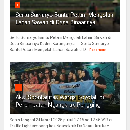
9
Sertu Sumaryo Bantu Petani Mengolah
Lahan Sawah di Desa Binaannya
Sertu Sumaryo Bantu Petani Mengolah Lahan Sawah di
Desa Binaannya Kodim Karanganyar - Sertu Sumaryo
Bantu Petani Mengolah Lahan Sawah di D...
Readmore
10
Aksi Spontanitas Warga Boyolali di
Perempatan Ngangkruk Pengging
Senin tanggal 24 Maret 2025 pukul 17.15 sd 17.45 WIB di
Traffic Light simpang tiga Ngangkruk Ds Ngaru Aru Kec