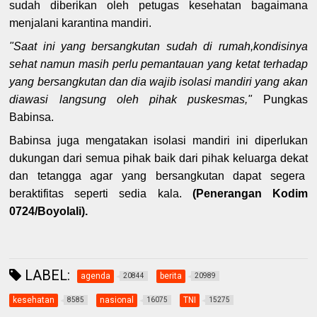
sudah diberikan oleh petugas kesehatan bagaimana
menjalani karantina mandiri.
"Saat ini yang bersangkutan sudah di rumah,kondisinya
sehat namun masih perlu pemantauan yang ketat terhadap
yang bersangkutan dan dia wajib isolasi mandiri yang akan
diawasi langsung oleh pihak puskesmas,"
Pungkas
Babinsa.
Babinsa juga mengatakan isolasi mandiri ini diperlukan
dukungan dari semua pihak baik dari pihak keluarga dekat
dan tetangga agar yang bersangkutan dapat segera
beraktifitas seperti sedia kala.
(Penerangan Kodim
0724/Boyolali).
LABEL:
agenda
berita
20844
20989
kesehatan
nasional
TNI
8585
16075
15275