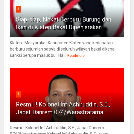
3
Siap-siap, Nekat Berburu Burung dan
Ikan di Klaten Bakal Dipenjarakan
Klaten , Masyarakat Kabupaten Klaten yang kedapatan
berburu sejumlah satwa di seluruh wilayah bakal dikenai
sanksi berupa masuk bui. Ha...
Readmore
4
Resmi !! Kolonel Inf Achiruddin, S.E.,
Jabat Danrem 074/Warastratama
Resmi !! Kolonel Inf Achiruddin, S.E., Jabat Danrem
074/Warastratama Kolonel Inf Achiruddin, S.E., resmi