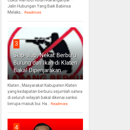
Cukur Rambut KodimKaranganyar –
Jalin Hubungan Yang Baik Babinsa
Melaks...
Readmore
3
Siap-siap, Nekat Berburu
Burung dan Ikan di Klaten
Bakal Dipenjarakan
Klaten , Masyarakat Kabupaten Klaten
yang kedapatan berburu sejumlah satwa
di seluruh wilayah bakal dikenai sanksi
berupa masuk bui. Ha...
Readmore
4