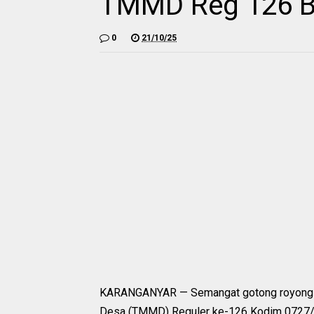
TMMD Reg 126 
0
21/10/25
KARANGANYAR — Semangat gotong royong t
Desa (TMMD) Reguler ke-126 Kodim 0727/