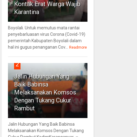
Kontak Erat Warga Wajib
Karantina
Boyolali. Untuk memutus mata rantai
penyebarluasan virus Corona (Covid-19)
pemerintah Kabupaten Boyolali dalam
hal ini gugus penanganan Cov...
Readmore
2
Jalin Hubungan Yang
Baik Babinsa
Melaksanakan Komsos
Dengan Tukang Cukur
Rambut
Jalin Hubungan Yang Baik Babinsa
Melaksanakan Komsos Dengan Tukang