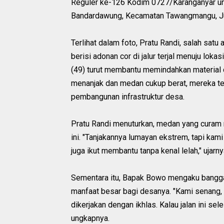
Reguler ke-126 Kodim 0727/Karanganyar unt
Bandardawung, Kecamatan Tawangmangu, Ju
Terlihat dalam foto, Pratu Randi, salah sa
berisi adonan cor di jalur terjal menuju lo
(49) turut membantu memindahkan material
menanjak dan medan cukup berat, mereka t
pembangunan infrastruktur desa.
Pratu Randi menuturkan, medan yang curam 
ini. "Tanjakannya lumayan ekstrem, tapi kam
juga ikut membantu tanpa kenal lelah," ujarn
Sementara itu, Bapak Bowo mengaku bangga
manfaat besar bagi desanya. "Kami senang, 
dikerjakan dengan ikhlas. Kalau jalan ini se
ungkapnya.