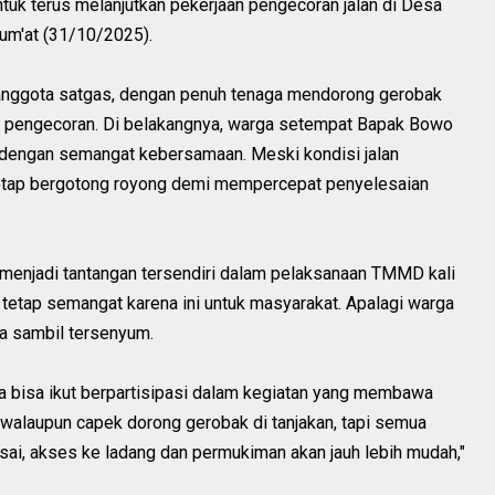
uk terus melanjutkan pekerjaan pengecoran jalan di Desa
m'at (31/10/2025).
tu anggota satgas, dengan penuh tenaga mendorong gerobak
kasi pengecoran. Di belakangnya, warga setempat Bapak Bowo
 dengan semangat kebersamaan. Meski kondisi jalan
etap bergotong royong demi mempercepat penyelesaian
menjadi tantangan tersendiri dalam pelaksanaan TMMD kali
i tetap semangat karena ini untuk masyarakat. Apalagi warga
ya sambil tersenyum.
 bisa ikut berpartisipasi dalam kegiatan yang membawa
walaupun capek dorong gerobak di tanjakan, tapi semua
lesai, akses ke ladang dan permukiman akan jauh lebih mudah,"