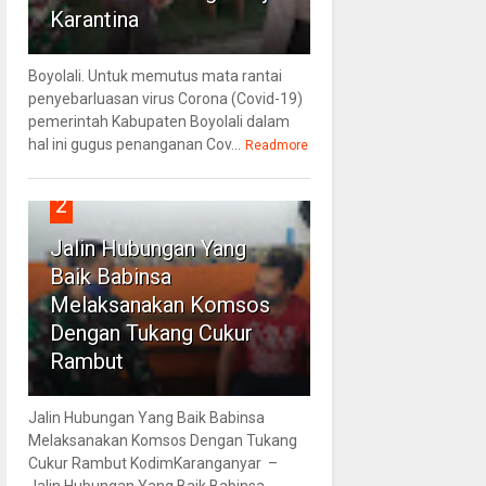
Karantina
Boyolali. Untuk memutus mata rantai
penyebarluasan virus Corona (Covid-19)
pemerintah Kabupaten Boyolali dalam
hal ini gugus penanganan Cov...
Readmore
2
Jalin Hubungan Yang
Baik Babinsa
Melaksanakan Komsos
Dengan Tukang Cukur
Rambut
Jalin Hubungan Yang Baik Babinsa
Melaksanakan Komsos Dengan Tukang
Cukur Rambut KodimKaranganyar –