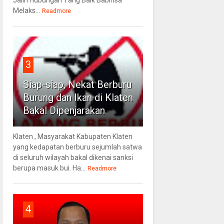
Jalin Hubungan Yang Baik Babinsa
Melaks...
Readmore
3
Siap-siap, Nekat Berburu
Burung dan Ikan di Klaten
Bakal Dipenjarakan
Klaten , Masyarakat Kabupaten Klaten
yang kedapatan berburu sejumlah satwa
di seluruh wilayah bakal dikenai sanksi
berupa masuk bui. Ha...
Readmore
4