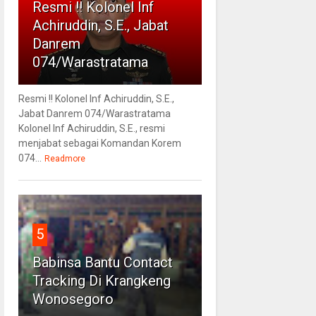
Resmi !! Kolonel Inf
Achiruddin, S.E., Jabat
Danrem
074/Warastratama
Resmi !! Kolonel Inf Achiruddin, S.E.,
Jabat Danrem 074/Warastratama
Kolonel Inf Achiruddin, S.E., resmi
menjabat sebagai Komandan Korem
074...
Readmore
5
Babinsa Bantu Contact
Tracking Di Krangkeng
Wonosegoro