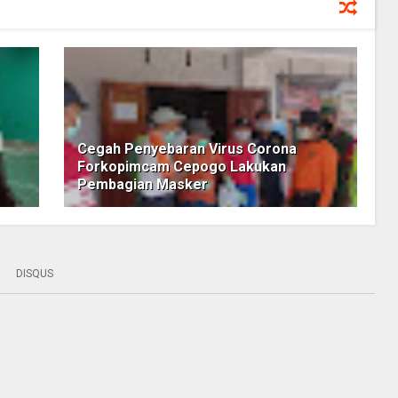
Cegah Penyebaran Virus Corona
Forkopimcam Cepogo Lakukan
Pembagian Masker
DISQUS